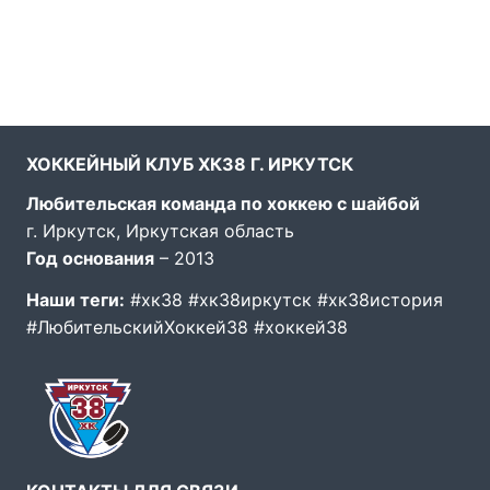
ХОККЕЙНЫЙ КЛУБ ХК38 Г. ИРКУТСК
Любительская команда по хоккею с шайбой
г. Иркутск, Иркутская область
Год основания
– 2013
Наши теги:
#хк38 #хк38иркутск #хк38история
#ЛюбительскийХоккей38 #хоккей38