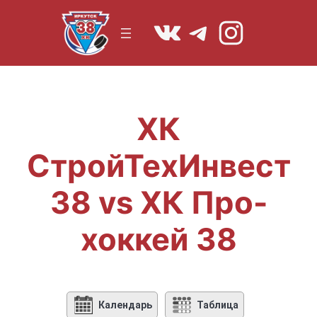
Перейти
https://vk.co
Telegram
Instagr
к
содержимому
ХК
СтройТехИнвест
38 vs ХК Про-
хоккей 38
Календарь
Таблица