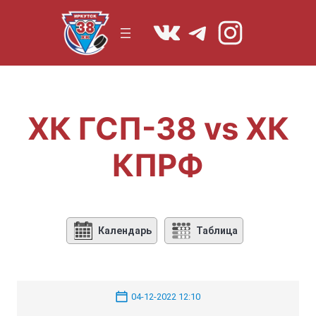
Перейти
https://vk.co
Telegram
Instagr
к
содержимому
ХК ГСП-38 vs ХК
КПРФ
Календарь
Таблица
04-12-2022 12:10