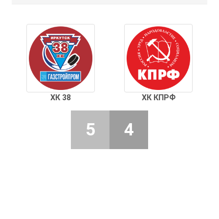
ХК 38
ХК КПРФ
5
4