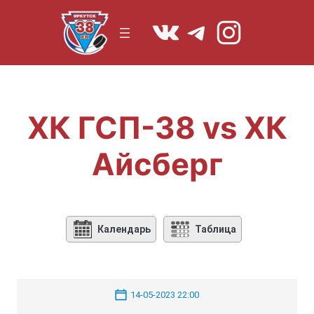
Перейти
https://vk.co
Telegram
Instagr
к
содержимому
ХК ГСП-38 vs ХК
Айсберг
Календарь
Таблица
14-05-2023 22:00