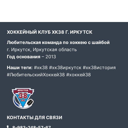
ХОККЕЙНЫЙ КЛУБ ХК38 Г. ИРКУТСК
Любительская команда по хоккею с шайбой
г. Иркутск, Иркутская область
Год основания
– 2013
Наши теги:
#хк38 #хк38иркутск #хк38история
#ЛюбительскийХоккей38 #хоккей38
КОНТАКТЫ ДЛЯ СВЯЗИ
8-983-248-57-67