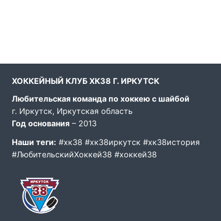
ХОККЕЙНЫЙ КЛУБ ХК38 Г. ИРКУТСК
Любительская команда по хоккею с шайбой
г. Иркутск, Иркутская область
Год основания
– 2013
Наши теги:
#хк38 #хк38иркутск #хк38история
#ЛюбительскийХоккей38 #хоккей38