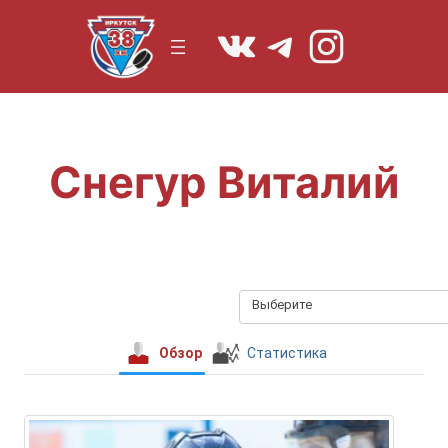
Перейти
https://vk.co
Telegram
Instagr
к
содержимому
Снегур Виталий
Выберите
Обзор
Статистика