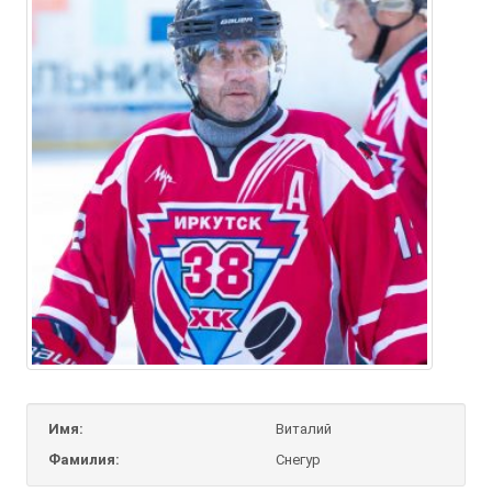
Имя:
Виталий
Фамилия:
Снегур