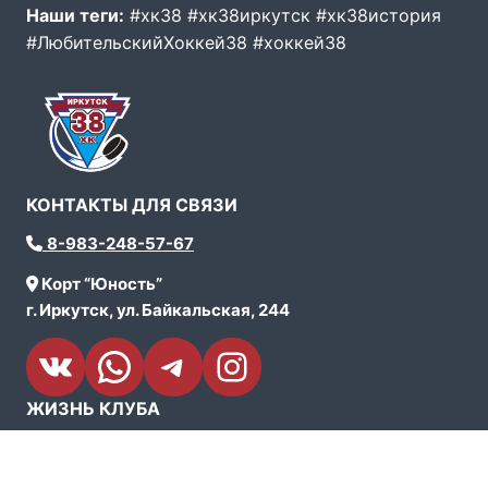
Наши теги:
#хк38 #хк38иркутск #хк38история
#ЛюбительскийХоккей38 #хоккей38
КОНТАКТЫ ДЛЯ СВЯЗИ
8-983-248-57-67
Корт “Юность”
г. Иркутск, ул. Байкальская, 244
VK
WhatsApp
Telegram
Instagram
ЖИЗНЬ КЛУБА
Новости
Турниры